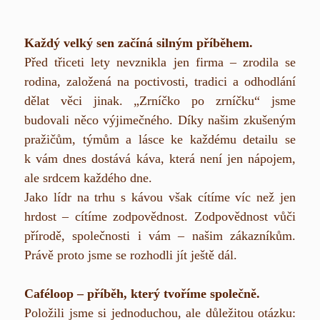
Každý velký sen začíná silným příběhem.
Před třiceti lety nevznikla jen firma – zrodila se
rodina, založená na poctivosti, tradici a odhodlání
dělat věci jinak. „Zrníčko po zrníčku“ jsme
budovali něco výjimečného. Díky našim zkušeným
pražičům, týmům a lásce ke každému detailu se
k vám dnes dostává káva, která není jen nápojem,
ale srdcem každého dne.
Jako lídr na trhu s kávou však cítíme víc než jen
hrdost – cítíme zodpovědnost. Zodpovědnost vůči
přírodě, společnosti i vám – našim zákazníkům.
Právě proto jsme se rozhodli jít ještě dál.
Caféloop – příběh, který tvoříme společně.
Položili jsme si jednoduchou, ale důležitou otázku: