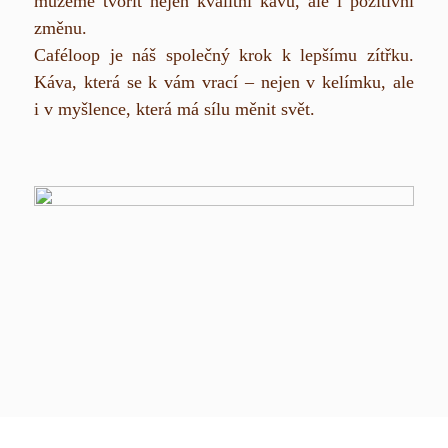
můžeme tvořit nejen kvalitní kávu, ale i pozitivní
změnu.
Caféloop je náš společný krok k lepšímu zítřku.
Káva, která se k vám vrací – nejen v kelímku, ale
i v myšlence, která má sílu měnit svět.